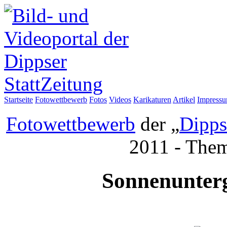
Startseite
Fotowettbewerb
Fotos
Videos
Karikaturen
Artikel
Impress
Fotowettbewerb
der „
Dipps
2011 - The
Sonnenunter