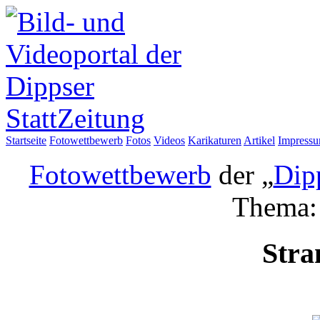
Startseite
Fotowettbewerb
Fotos
Videos
Karikaturen
Artikel
Impress
Fotowettbewerb
der „
Dip
Thema
Stra