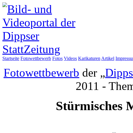
Startseite
Fotowettbewerb
Fotos
Videos
Karikaturen
Artikel
Impress
Fotowettbewerb
der „
Dipps
2011 - The
Stürmisches M