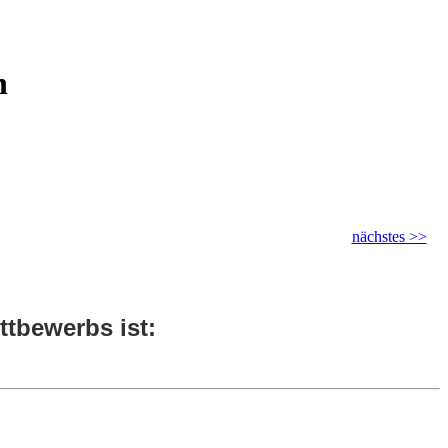
n
nächstes >>
tbewerbs ist: