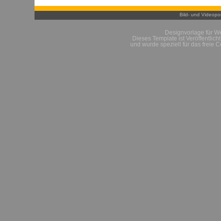
Bild- und Videopor
Designvorlage für W
Dieses Template ist Veröffentlich
und wurde speziell für das freie