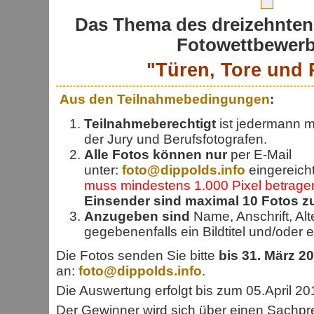
Das Thema des dreizehnte
Fotowettbewerbs
"Türen, Tore und 
Aus den Teilnahmebedingungen
:
Teilnahmeberechtigt
ist jedermann m
der Jury und Berufsfotografen.
Alle Fotos können nur
per E-Mail
unter:
foto@dippolds.info
eingereich
muss mindestens 1.000 Pixel betrage
Einsender sind maximal 10 Fotos z
Anzugeben sind
Name, Anschrift, Al
gegebenenfalls ein Bildtitel und/oder ei
Die Fotos senden Sie bitte
bis 31. März 2
an:
foto@dippolds.info
.
Die Auswertung erfolgt bis zum 05.April 20
Der Gewinner wird sich über einen Sachpr