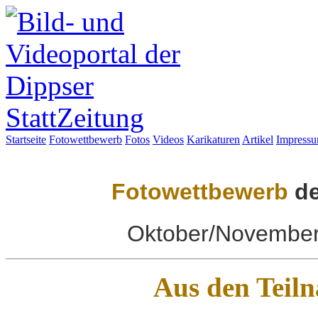
Startseite
Fotowettbewerb
Fotos
Videos
Karikaturen
Artikel
Impress
Fotowettbewerb
de
Oktober/November
Aus den Teil