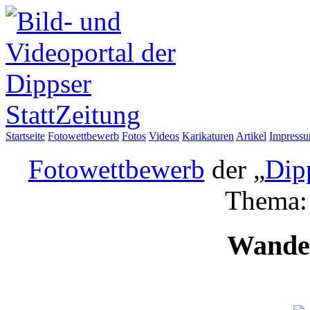
Startseite
Fotowettbewerb
Fotos
Videos
Karikaturen
Artikel
Impress
Fotowettbewerb
der „
Dip
Thema
Wander