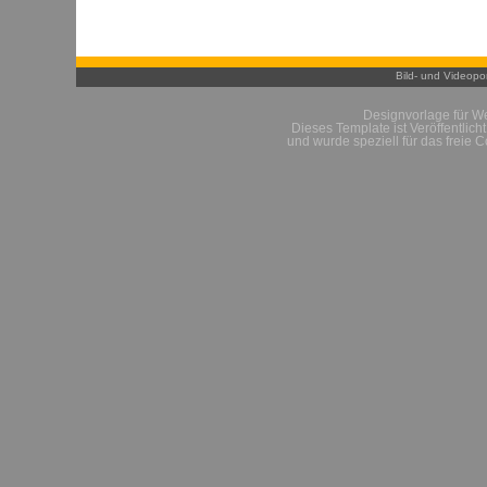
Bild- und Videopor
Designvorlage für W
Dieses Template ist Veröffentlich
und wurde speziell für das freie