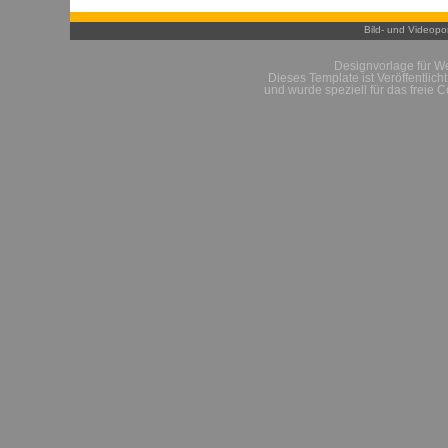
Bild- und Videopor
Designvorlage für W
Dieses Template ist Veröffentlich
und wurde speziell für das freie