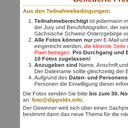
Aus den Teilnahmebedingungen
:
Teilnahmeberechtigt
ist jedermann m
der Jury und Berufsfotografen, der se
Sächsische Schweiz-Osterzgebirge od
Alle Fotos können nur
per E-Mail un
eingereicht werden,
die kleinste Seit
Pixel betragen.
Pro Durchgang und E
10 Fotos zugelassen!
Anzugeben sind
Name, Anschrift und
Der Dateiname sollte gleichzeitig der Bi
Aufgrund des
Daten- und Personens
Personen die Einwilligung dieser erford
Die Fotos senden Sie bitte
bis zum 30. N
an:
foto@dippolds.info
.
Der Gewinner wird sich über einen Sachpr
bestimmt dann das neue Thema für die nä