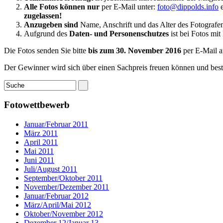
Alle Fotos können nur
per E-Mail unter:
foto@dippolds.info
e
zugelassen!
Anzugeben sind
Name, Anschrift und das Alter des Fotografen. 
Aufgrund des
Daten- und Personenschutzes
ist bei Fotos mit
Die Fotos senden Sie bitte
bis zum 30. November 2016
per E-Mail 
Der Gewinner wird sich über einen Sachpreis freuen können und bes
Fotowettbewerb
Januar/Februar 2011
März 2011
April 2011
Mai 2011
Juni 2011
Juli/August 2011
September/Oktober 2011
November/Dezember 2011
Januar/Februar 2012
März/April/Mai 2012
Oktober/November 2012
Dezember 12/Januar 13