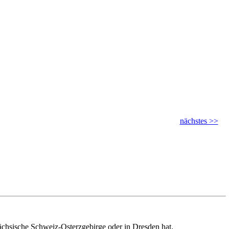
nächstes >>
ächsische Schweiz-Osterzgebirge oder in Dresden hat.